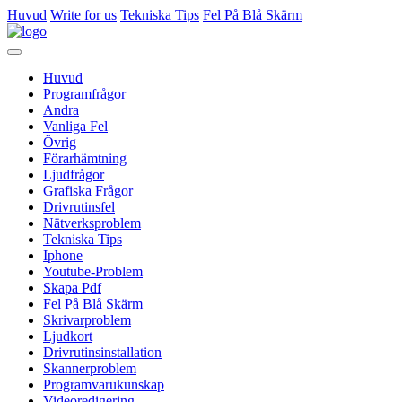
Huvud
Write for us
Tekniska Tips
Fel På Blå Skärm
Huvud
Programfrågor
Andra
Vanliga Fel
Övrig
Förarhämtning
Ljudfrågor
Grafiska Frågor
Drivrutinsfel
Nätverksproblem
Tekniska Tips
Iphone
Youtube-Problem
Skapa Pdf
Fel På Blå Skärm
Skrivarproblem
Ljudkort
Drivrutinsinstallation
Skannerproblem
Programvarukunskap
Videoredigering