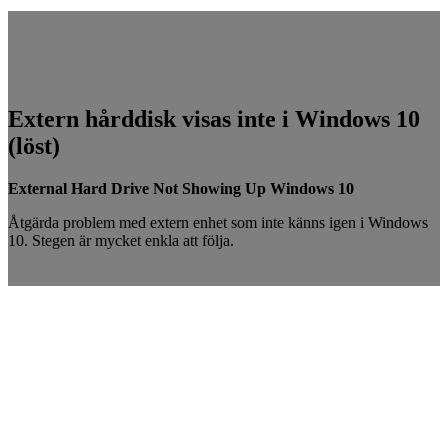
Extern hårddisk visas inte i Windows 10
(löst)
External Hard Drive Not Showing Up Windows 10
Åtgärda problem med extern enhet som inte känns igen i Windows
10. Stegen är mycket enkla att följa.