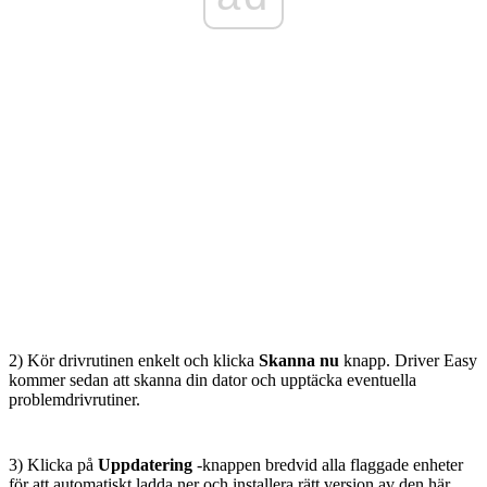
2) Kör drivrutinen enkelt och klicka
Skanna nu
knapp. Driver Easy
kommer sedan att skanna din dator och upptäcka eventuella
problemdrivrutiner.
3) Klicka på
Uppdatering
-knappen bredvid alla flaggade enheter
för att automatiskt ladda ner och installera rätt version av den här