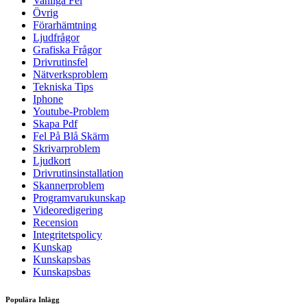
Vanliga Fel
Övrig
Förarhämtning
Ljudfrågor
Grafiska Frågor
Drivrutinsfel
Nätverksproblem
Tekniska Tips
Iphone
Youtube-Problem
Skapa Pdf
Fel På Blå Skärm
Skrivarproblem
Ljudkort
Drivrutinsinstallation
Skannerproblem
Programvarukunskap
Videoredigering
Recension
Integritetspolicy
Kunskap
Kunskapsbas
Kunskapsbas
Populära Inlägg