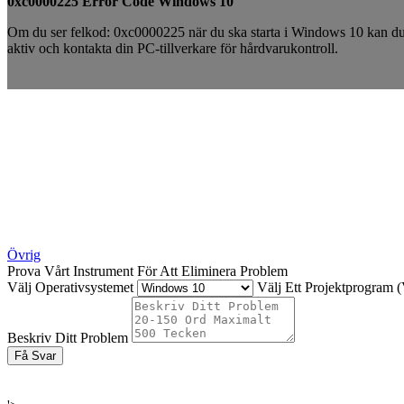
0xc0000225 Error Code Windows 10
Om du ser felkod: 0xc0000225 när du ska starta i Windows 10 kan du
aktiv och kontakta din PC-tillverkare för hårdvarukontroll.
Övrig
Prova Vårt Instrument För Att Eliminera Problem
Välj Operativsystemet
Välj Ett Projektprogram (V
Beskriv Ditt Problem
Få Svar