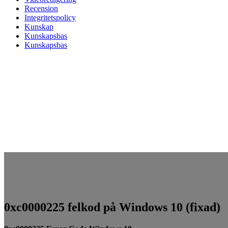
Recension
Integritetspolicy
Kunskap
Kunskapsbas
Kunskapsbas
0xc0000225 felkod på Windows 10 (fixad)