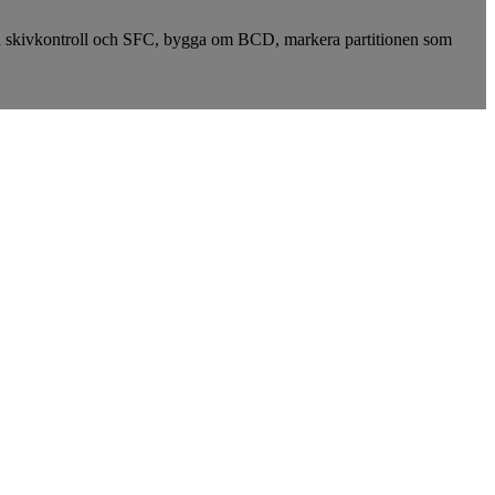
 en skivkontroll och SFC, bygga om BCD, markera partitionen som