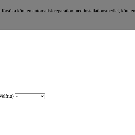
 försöka köra en automatisk reparation med installationsmediet, köra
alfritt)