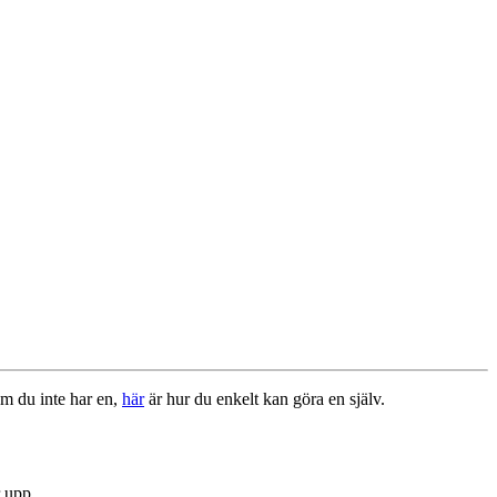
Om du inte har en,
här
är hur du enkelt kan göra en själv.
r upp.