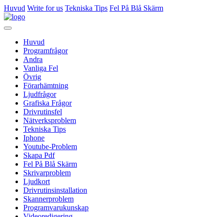
Huvud
Write for us
Tekniska Tips
Fel På Blå Skärm
Huvud
Programfrågor
Andra
Vanliga Fel
Övrig
Förarhämtning
Ljudfrågor
Grafiska Frågor
Drivrutinsfel
Nätverksproblem
Tekniska Tips
Iphone
Youtube-Problem
Skapa Pdf
Fel På Blå Skärm
Skrivarproblem
Ljudkort
Drivrutinsinstallation
Skannerproblem
Programvarukunskap
Videoredigering