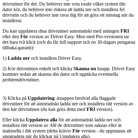
drivrutiner för det. Du behöver inte veta exakt vilket system din
dator kör, du behöver inte riskera att ladda ner och installera fel
drivrutin och du behöver inte oroa dig för att göra ett misstag när du
installerar.
Du kan uppdatera dina drivrutiner automatiskt med antingen
FRI
eller den
För
version av Driver Easy. Men med Pro-versionen tar
det bara två klick (och du får full support och en 30-dagars pengarna
tillbaka-garanti):
1)
Ladda ner
och installera Driver Easy.
2) Kör drivrutinen enkelt och klicka
Skanna nu
knapp. Driver Easy
kommer sedan att skanna din dator och upptäcka eventuella
problemdrivrutiner.
3) Klicka på
Uppdatering
-knappen bredvid alla flaggade
drivrutiner för att automatiskt ladda ner och installera rätt version av
den här drivrutinen (du kan göra detta med
FRI
version).
Eller klicka
Uppdatera alla
för att automatiskt ladda ner och
installera rätt version av
Allt
de drivrutiner som saknas eller är
inaktuella i ditt system (detta kräver
För
version - du uppmanas att
uppgradera när du klickar på Uppdatera alla).