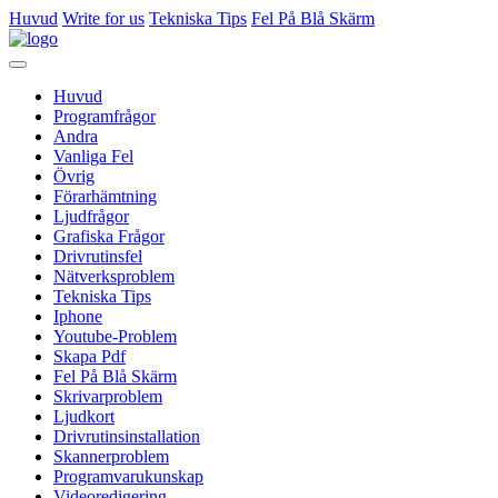
Huvud
Write for us
Tekniska Tips
Fel På Blå Skärm
Huvud
Programfrågor
Andra
Vanliga Fel
Övrig
Förarhämtning
Ljudfrågor
Grafiska Frågor
Drivrutinsfel
Nätverksproblem
Tekniska Tips
Iphone
Youtube-Problem
Skapa Pdf
Fel På Blå Skärm
Skrivarproblem
Ljudkort
Drivrutinsinstallation
Skannerproblem
Programvarukunskap
Videoredigering