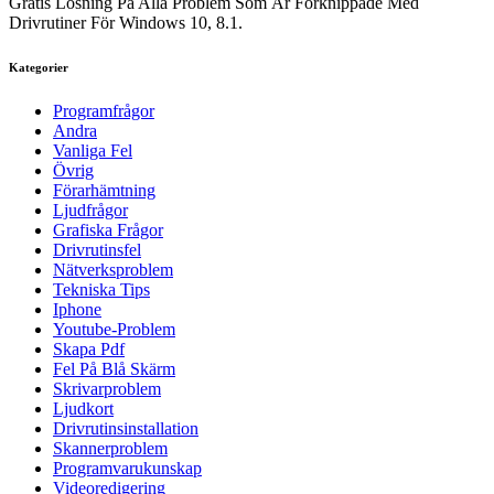
Gratis Lösning På Alla Problem Som Är Förknippade Med
Drivrutiner För Windows 10, 8.1.
Kategorier
Programfrågor
Andra
Vanliga Fel
Övrig
Förarhämtning
Ljudfrågor
Grafiska Frågor
Drivrutinsfel
Nätverksproblem
Tekniska Tips
Iphone
Youtube-Problem
Skapa Pdf
Fel På Blå Skärm
Skrivarproblem
Ljudkort
Drivrutinsinstallation
Skannerproblem
Programvarukunskap
Videoredigering