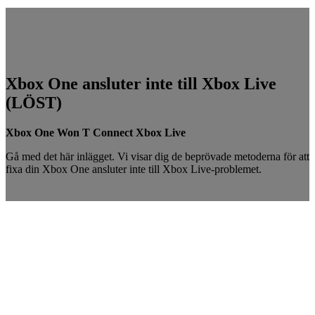
Xbox One ansluter inte till Xbox Live
(LÖST)
Xbox One Won T Connect Xbox Live
Gå med det här inlägget. Vi visar dig de beprövade metoderna för att
fixa din Xbox One ansluter inte till Xbox Live-problemet.