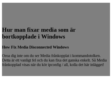
Hur man fixar media som är
bortkopplade i Windows
How Fix Media Disconnected Windows
Oroa dig inte om du ser Media frånkopplat i kommandotolken.
Detta är ett vanligt fel och du kan fixa det ganska enkelt. Så Media
frånkopplad visas när du kör ipconfig / all, kolla det här inlägget!