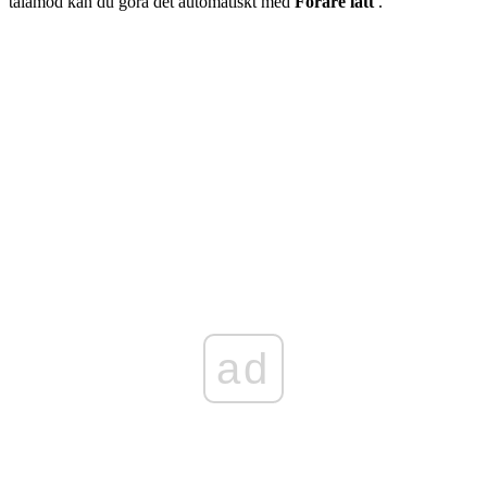
tålamod kan du göra det automatiskt med
Förare lätt
.
ad