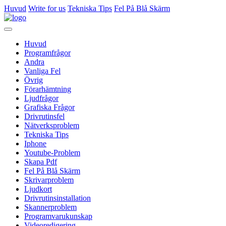
Huvud
Write for us
Tekniska Tips
Fel På Blå Skärm
Huvud
Programfrågor
Andra
Vanliga Fel
Övrig
Förarhämtning
Ljudfrågor
Grafiska Frågor
Drivrutinsfel
Nätverksproblem
Tekniska Tips
Iphone
Youtube-Problem
Skapa Pdf
Fel På Blå Skärm
Skrivarproblem
Ljudkort
Drivrutinsinstallation
Skannerproblem
Programvarukunskap
Videoredigering