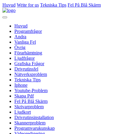
Huvud
Write for us
Tekniska Tips
Fel På Blå Skärm
Huvud
Programfrågor
Andra
Vanliga Fel
Övrig
Förarhämtning
Ljudfrågor
Grafiska Frågor
Drivrutinsfel
Nätverksproblem
Tekniska Tips
Iphone
Youtube-Problem
Skapa Pdf
Fel På Blå Skärm
Skrivarproblem
Ljudkort
Drivrutinsinstallation
Skannerproblem
Programvarukunskap
Videoredigering