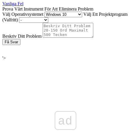
Vanliga Fel
Prova Vårt Instrument För Att Eliminera Problem
Välj Operativsystemet
Välj Ett Projektprogram
(Valfritt)
Beskriv Ditt Problem
Få Svar
'>
ad