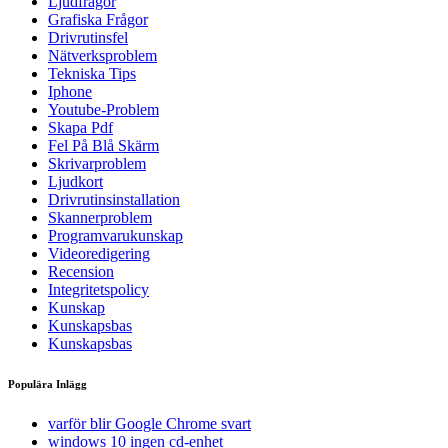
Ljudfrågor
Grafiska Frågor
Drivrutinsfel
Nätverksproblem
Tekniska Tips
Iphone
Youtube-Problem
Skapa Pdf
Fel På Blå Skärm
Skrivarproblem
Ljudkort
Drivrutinsinstallation
Skannerproblem
Programvarukunskap
Videoredigering
Recension
Integritetspolicy
Kunskap
Kunskapsbas
Kunskapsbas
Populära Inlägg
varför blir Google Chrome svart
windows 10 ingen cd-enhet