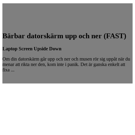
Bärbar datorskärm upp och ner (FAST)
Laptop Screen Upside Down
Om din datorskärm går upp och ner och musen rör sig uppåt när du
menar att rikta ner den, kom inte i panik. Det är ganska enkelt att
fixa ...