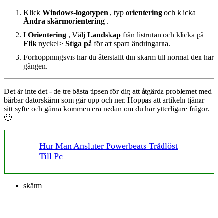
Klick
Windows-logotypen
, typ
orientering
och klicka
Ändra skärmorientering
.
I
Orientering
, Välj
Landskap
från listrutan och klicka på
Flik
nyckel>
Stiga på
för att spara ändringarna.
Förhoppningsvis har du återställt din skärm till normal den här
gången.
Det är inte det - de tre bästa tipsen för dig att åtgärda problemet med
bärbar datorskärm som går upp och ner. Hoppas att artikeln tjänar
sitt syfte och gärna kommentera nedan om du har ytterligare frågor.
🙂
Hur Man Ansluter Powerbeats Trådlöst
Till Pc
skärm