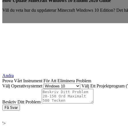
How Update Minecraft Windows 10 Edition 2020 Guide
Vill du veta hur du uppdaterar Minecraft Windows 10 Edition? Det här
Andra
Prova Vårt Instrument För Att Eliminera Problem
Välj Operativsystemet
Välj Ett Projektprogram (V
Beskriv Ditt Problem
Få Svar
'>