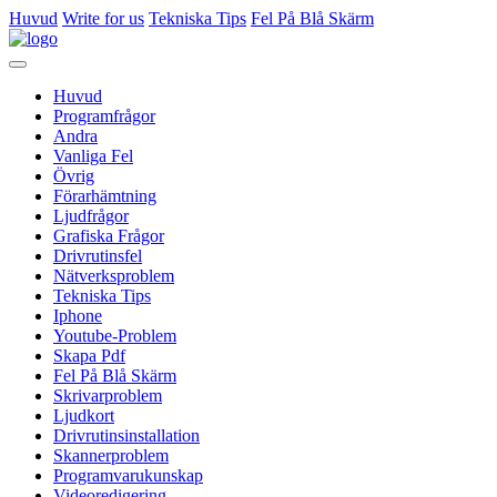
Huvud
Write for us
Tekniska Tips
Fel På Blå Skärm
Huvud
Programfrågor
Andra
Vanliga Fel
Övrig
Förarhämtning
Ljudfrågor
Grafiska Frågor
Drivrutinsfel
Nätverksproblem
Tekniska Tips
Iphone
Youtube-Problem
Skapa Pdf
Fel På Blå Skärm
Skrivarproblem
Ljudkort
Drivrutinsinstallation
Skannerproblem
Programvarukunskap
Videoredigering