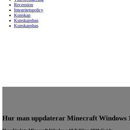
Recension
Integritetspolicy
Kunskap
Kunskapsbas
Kunskapsbas
Hur man uppdaterar Minecraft Windows 10