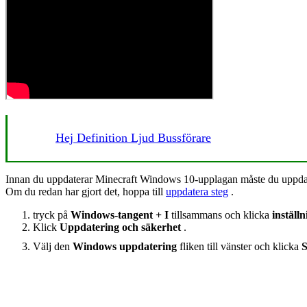
Hej Definition Ljud Bussförare
Innan du uppdaterar Minecraft Windows 10-upplagan måste du uppdate
Om du redan har gjort det, hoppa till
uppdatera steg
.
tryck på
Windows-tangent + I
tillsammans och klicka
inställ
Klick
Uppdatering och säkerhet
.
Välj den
Windows uppdatering
fliken till vänster och klicka
S