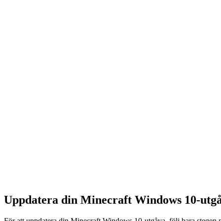
Uppdatera din Minecraft Windows 10-utg
För att uppdatera din Minecraft Windows 10-utgåva, följ bara stegen 